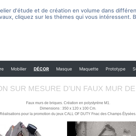
lier d'étude et de création en volume dans différent
vaux, cliquez sur les thèmes qui vous intéressent. B
re
Mobilier
DÉCOR
Masque
Maquette
Prototype
S
ON SUR MESURE D'UN FAUX MUR DE
Faux murs de briques. Création en polystyrène M1.
Dimensions : 350 x 120 x 100 Cm.
Réalisations pour la promotion du jeux CALL OF DUTY Fnac des Champs Élysées