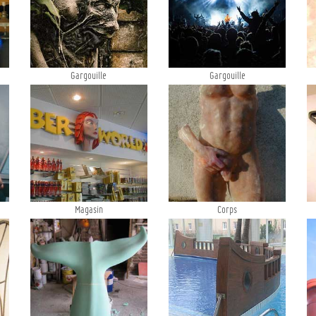
Gargouille
Gargouille
Magasin
Corps