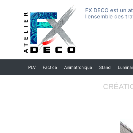
FX DECO est un ate
l'ensemble des tra
PLV
Factice
Animatronique
Stand
Luminai
CRÉATI