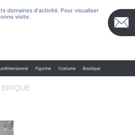
s domaines d'activité. Pour visualiser
onne visite.
urdimensionné
Figurine
Costume
Boutique
 BRIQUE
.