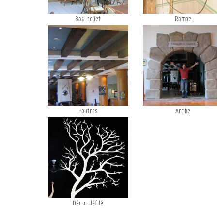
Bas-relief
Rampe
Poutres
Arche
Décor défilé