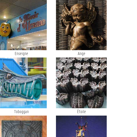
Enseigne
Ange
Toboggan
Étoile