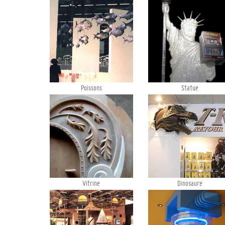
Poissons
Statue
Vitrine
Dinosaure