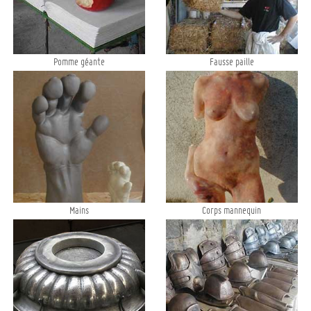
Pomme géante
Fausse paille
Mains
Corps mannequin