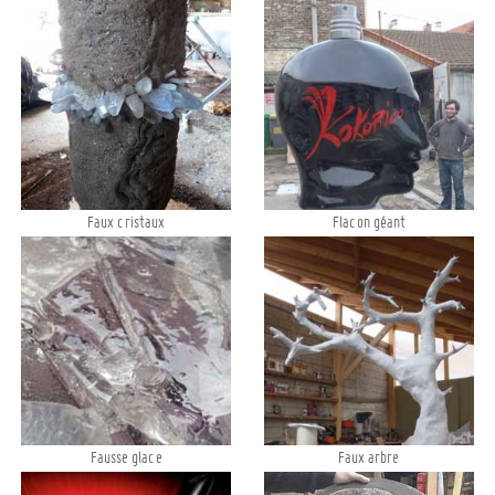
Faux cristaux
Flacon géant
Fausse glace
Faux arbre