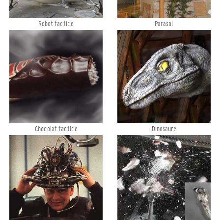
Robot factice
Parasol
Chocolat factice
Dinosaure