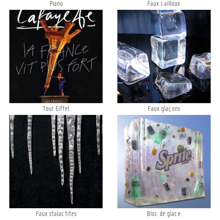
Piano
Faux cailloux
Tour Eiffel
Faux glaçons
Faux stalactites
Bloc de glace