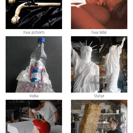
Faux pistolets
Faux bébé
Vodka
Statue