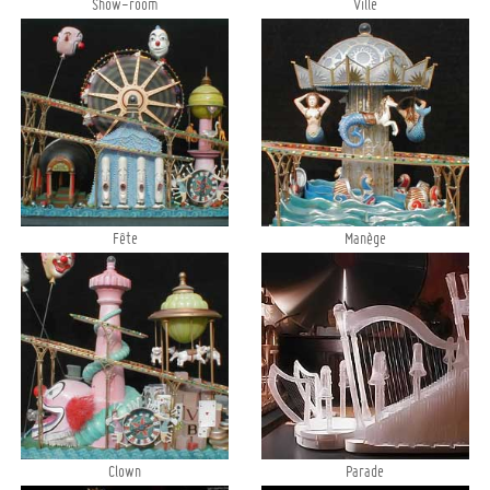
Show-room
Ville
Fête
Manège
Clown
Parade