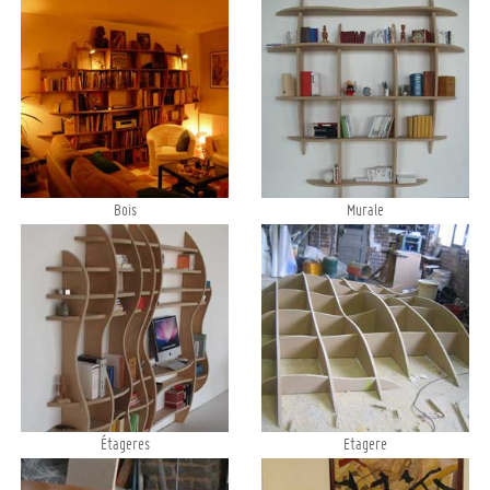
Bois
Murale
Étageres
Etagere