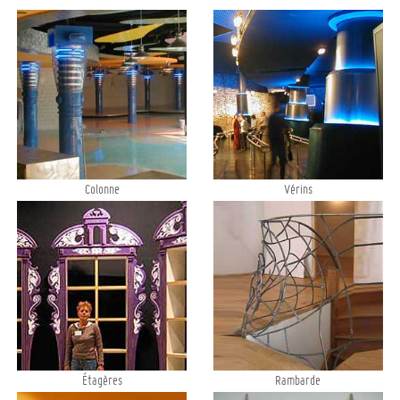
Colonne
Vérins
Étagères
Rambarde